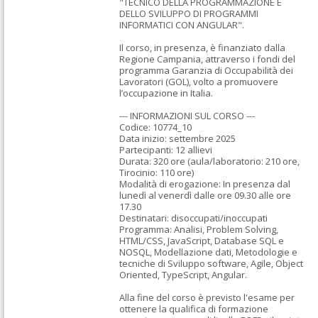
"TECNICO DELLA PROGRAMMAZIONE E 
DELLO SVILUPPO DI PROGRAMMI 
INFORMATICI CON ANGULAR".

Il corso, in presenza, è finanziato dalla 
Regione Campania, attraverso i fondi del 
programma Garanzia di Occupabilità dei 
Lavoratori (GOL), volto a promuovere 
l’occupazione in Italia.

--- INFORMAZIONI SUL CORSO ---

Codice: 10774_10

Data inizio: settembre 2025

Partecipanti: 12 allievi

Durata: 320 ore (aula/laboratorio: 210 ore, 
Tirocinio: 110 ore)

Modalità di erogazione: In presenza dal 
lunedì al venerdì dalle ore 09.30 alle ore 
17.30 

Destinatari: disoccupati/inoccupati

Programma: Analisi, Problem Solving, 
HTML/CSS, JavaScript, Database SQL e 
NOSQL, Modellazione dati, Metodologie e 
tecniche di Sviluppo software, Agile, Object 
Oriented, TypeScript, Angular.

Alla fine del corso è previsto l'esame per 
ottenere la qualifica di formazione 