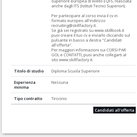
superiore europea di livello EQF5, rilasciata 
anche dagli ITS (Istituti Tecnici Superiori). 

Per partecipare al corso invia il cv in 
formato europeo all'indirizzo 
recruiting@skillfactory.it.

Se già sei registrato su www.skillbook.it 
puoi creare il tuo cv e inviarlo cliccando sul 
pulsante in basso a destra "Candidati 
all'offerta".

Per maggiori informazioni sui CORSI PAR 
GOL e CONTATTI, puoi anche collegarti al 
sito www.skillfactory.it.
Titolo di studio
Diploma Scuola Superiore
Esperienza
Nessuna
minima
Tipo contratto
Tirocinio
Candidati all'offerta